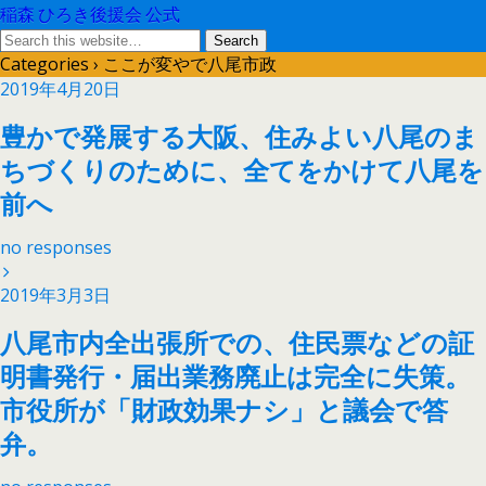
稲森 ひろき後援会 公式
Categories ›
ここが変やで八尾市政
2019年4月20日
豊かで発展する大阪、住みよい八尾のま
ちづくりのために、全てをかけて八尾を
前へ
no responses
2019年3月3日
八尾市内全出張所での、住民票などの証
明書発行・届出業務廃止は完全に失策。
市役所が「財政効果ナシ」と議会で答
弁。